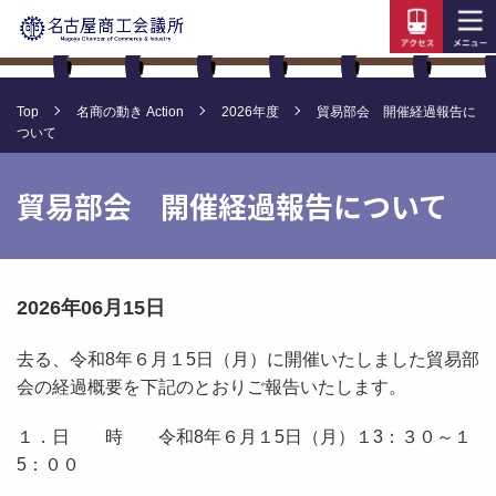
Top
名商の動き Action
2026年度
貿易部会 開催経過報告に
ついて
貿易部会 開催経過報告について
2026年06月15日
去る、令和
8
年６月１
5
日（月）に開催いたしました貿易部
会の経過概要を下記のとおりご報告いたします。
１．日 時 令和
8
年６月１
5
日（月）１
3
：３０～１
5
：００