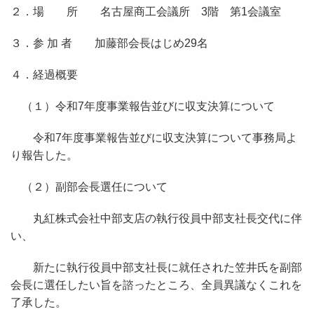
２．場 所 名古屋商工会議所
3
階 第
1
会議室
３．参 加 者 加藤部会長はじめ
29
名
４．経過概要
（１）令和
7
年度事業報告並びに収支決算について
令和
7
年度事業報告並びに収支決算について事務局よ
り報告した。
（２）副部会長選任について
丸紅株式会社中部支店の執行役員中部支社長交代に伴
い、
新たに執行役員中部支社長に就任された笠井氏を副部
会長に選任したい旨を諮ったところ、全員異議なくこれを
了承した。