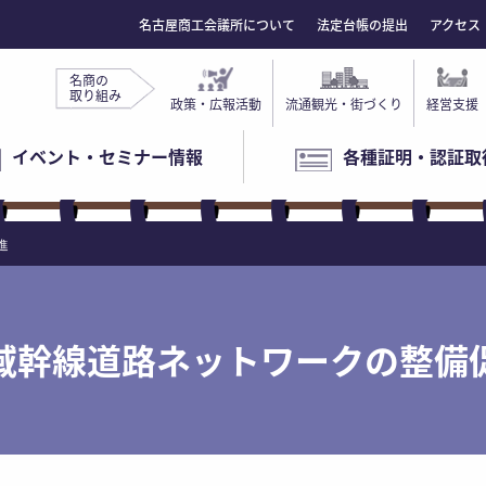
名古屋商工会議所について
法定台帳の提出
アクセス
名商の
取り組み
政策・広報活動
流通観光・街づくり
経営支援
イベント・セミナー情報
各種証明・認証取
進
域幹線道路ネットワークの整備