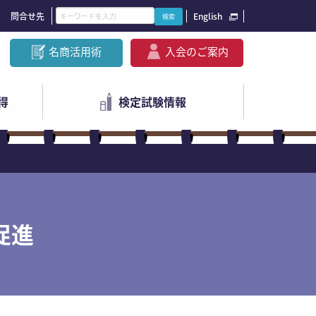
問合せ先
English
名商活用術
入会のご案内
得
検定試験情報
促進