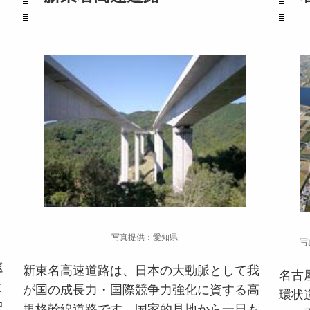
写真提供：愛知県
写
速
新東名高速道路は、日本の大動脈として我
名古
と
が国の成長力・国際競争力強化に資する高
環状
中
規格幹線道路です。国家的見地から一日も