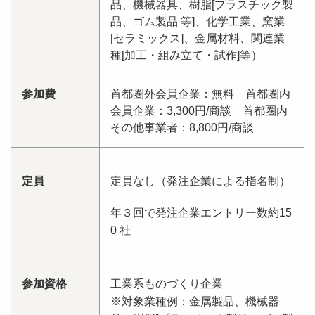
品、機械器具、樹脂[プラスチック製
品、ゴム製品 等]、化学工業、窯業
[セラミックス]、金属材料、関連業
種[加工・組み立て・試作]等）
参加費
首都圏外会員企業：無料 首都圏内
会員企業：3,300円/商談 首都圏内
その他事業者：8,800円/商談
定員
定員なし（発注企業による指名制）
年３回で発注企業エントリー数約15
0 社
参加資格
工業系ものづくり企業
※対象業種例：金属製品、機械器