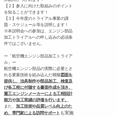
【２】参入に向けた取組みのポイント
を知ることができます！
【３】今年度のトライアル事業の課
題・スケジュール等を説明します！
※本説明会への参加は、エンジン部品
加工トライアルへの申し込みの必須条
件ではございません。
ー「航空機エンジン部品加工トライア
ル」ー
航空機エンジン部品の実際に必要とさ
れる要素技術を組み込んだ模擬
図面を
提供し、治具制作や部品加工、検査及
び各工程に付随する書面作成を頂き、
重工エンジンメーカーによる工程設計
能力や加工実績の評価を行います。
また、
加工
技術や品質レベル向上のた
も実施
め、専門家による訪問サポート