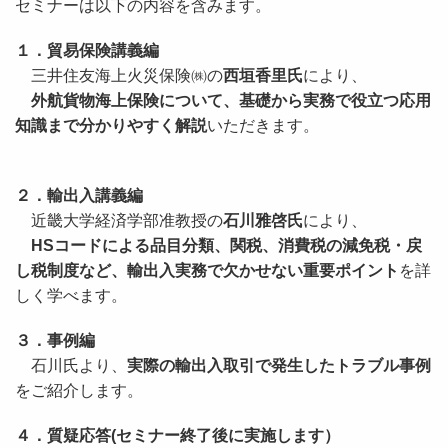
セミナーは以下の内容を含みます。
１．貿易保険講義編
三井住友海上火災保険㈱の
西垣香里氏
により、
外航貨物海上保険について、基礎から実務で役立つ応用
知識まで分かりやすく解説
いただきます。
２．輸出入講義編
近畿大学経済学部准教授の
石川雅啓氏
により、
HSコードによる品目分類、関税、消費税の減免税・戻
し税制度など、輸出入実務で欠かせない重要ポイント
を詳
しく学べます。
３．事例編
石川氏より、
実際の輸出入取引で発生したトラブル事例
をご紹介します。
４．質疑応答(セミナー終了後に実施します）