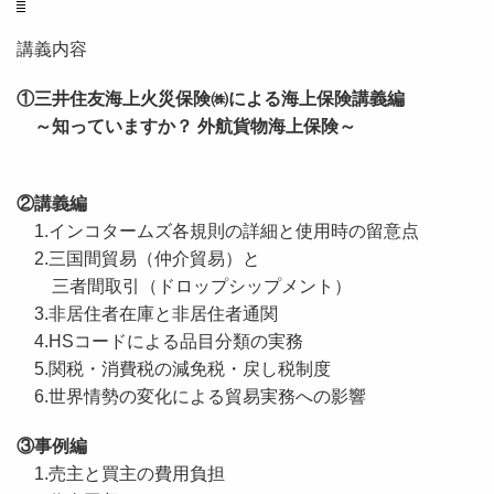
講義内容
①三井住友海上火災保険㈱による海上保険講義編
～知っていますか？ 外航貨物海上保険～
②講義編
1.インコタームズ各規則の詳細と使用時の留意点
2.三国間貿易（仲介貿易）と
三者間取引（ドロップシップメント）
3.非居住者在庫と非居住者通関
4.HSコードによる品目分類の実務
5.関税・消費税の減免税・戻し税制度
6.世界情勢の変化による貿易実務への影響
③事例編
1.売主と買主の費用負担