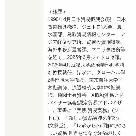
＜経歴＞
1998
年
4
月日本貿易振興会
(
現・日本
貿易振興機構、ジェトロ
)
入会。農
水産部、鳥取貿易情報センター、ア
ジア経済研究所、貿易投資相談課、
海外事務所運営課、マニラ事務所等
を経て、
2025
年
3
月ジェトロ退職。
2025
年
4
月近畿大学経済学部商学科
准教授就任。ほかに、グローバル
Bi
z
専門職大学教授、東京海洋大学非
常勤講師、流通経済大学非常勤講
師。通関士有資格、
AIBA(
貿易アド
バイザー協会
)
認定貿易アドバイザ
ー。著書に『実践 貿易実務』
(
ジェ
トロ
)
、『新しい貿易実務の解説』
(
文眞堂
)
、『
13
歳からの 図解でやさ
しい貿易 世界をつなぐ経済のしく