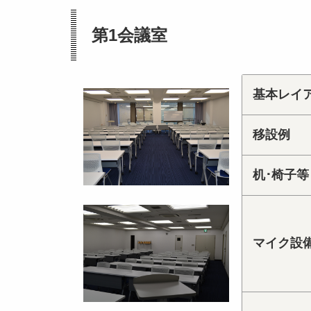
第1会議室
基本レイ
移設例
机･椅子等
マイク設