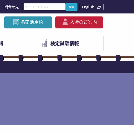
問合せ先
English
名商活用術
入会のご案内
得
検定試験情報