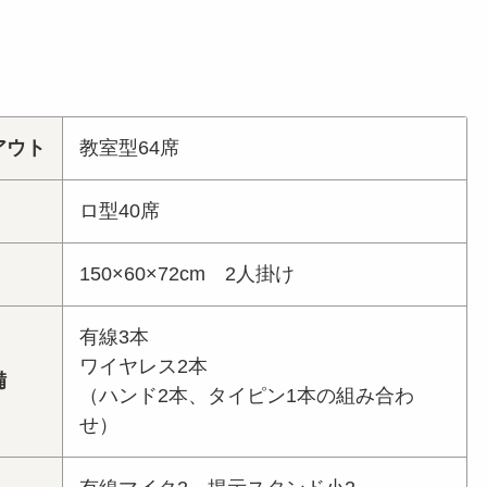
アウト
教室型64席
ロ型40席
150×60×72cm 2人掛け
有線3本
ワイヤレス2本
備
（ハンド2本、タイピン1本の組み合わ
せ）