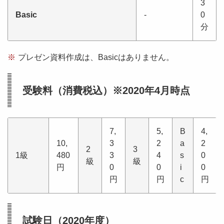
3
Basic
-
0
分
※
プレゼン資料作成は、Basicはありません。
受験料（消費税込）※2020年4月時点
7,
5,
B
4,
10,
3
2
a
2
2
3
1級
480
3
4
s
0
級
級
円
0
0
i
0
円
円
c
円
試験日（2020年度）