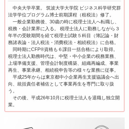
中央大学卒業。 筑波大学大学院 ビジネス科学研究群
法学学位プログラム博士前期課程（租税法）修了。
一般企業勤務後、30歳の時に税理士法人へ転職し、
税務・会計業界に入る。 税理士法人に勤務しながら３
年半の受験期間を経て税理士試験５科目（簿記論・財
務諸表論・法人税法・消費税法・相続税法）に合格。
同時期にCFP®資格も６課目一括合格により取得。
税理士法人勤務時代は、中堅・中小企業の税務業務、
上場準備支援、管理会計制度構築、組織再編成、事業
再生、事業承継、相続税申告等の様々な業務に従事。
平成25年からは東京都中小企業再生支援協議会へ出
向、統括責任者補佐として事業再生を専門に取り扱
う。
その後、平成26年10月に税理士法人を退職し独立開
業。