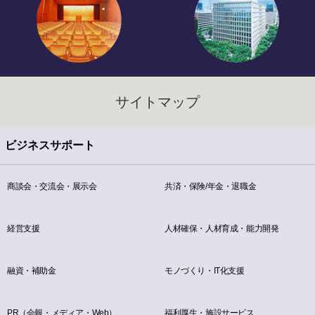
サイトマップ
ビジネスサポート
商談会・交流会・展示会
共済・保険/年金・退職金
経営支援
人材確保・人材育成・能力開発
融資・補助金
モノづくり・IT化支援
PR（会報・メディア・Web）
福利厚生・施設サービス