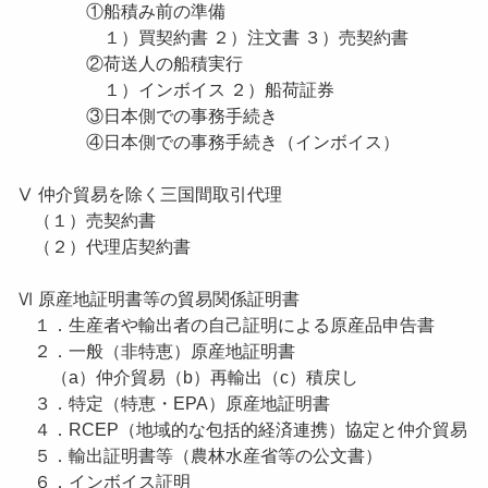
①船積み前の準備
１）買契約書 ２）注文書 ３）売契約書
②荷送人の船積実行
１）インボイス ２）船荷証券
③日本側での事務手続き
④日本側での事務手続き（インボイス）
Ⅴ 仲介貿易を除く三国間取引代理
（１）売契約書
（２）代理店契約書
Ⅵ 原産地証明書等の貿易関係証明書
１．生産者や輸出者の自己証明による原産品申告書
２．一般（非特恵）原産地証明書
（a）仲介貿易（b）再輸出（c）積戻し
３．特定（特恵・EPA）原産地証明書
４．RCEP（地域的な包括的経済連携）協定と仲介貿易
５．輸出証明書等（農林水産省等の公文書）
６．インボイス証明