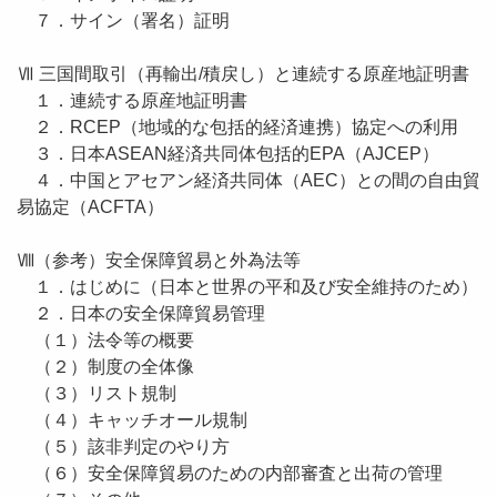
７．サイン（署名）証明
Ⅶ 三国間取引（再輸出/積戻し）と連続する原産地証明書
１．連続する原産地証明書
２．RCEP（地域的な包括的経済連携）協定への利用
３．日本ASEAN経済共同体包括的EPA（AJCEP）
４．中国とアセアン経済共同体（AEC）との間の自由貿
易協定（ACFTA）
Ⅷ（参考）安全保障貿易と外為法等
１．はじめに（日本と世界の平和及び安全維持のため）
２．日本の安全保障貿易管理
（１）法令等の概要
（２）制度の全体像
（３）リスト規制
（４）キャッチオール規制
（５）該非判定のやり方
（６）安全保障貿易のための内部審査と出荷の管理