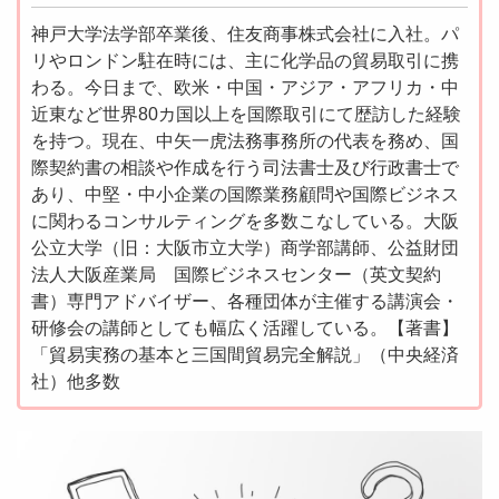
神戸大学法学部卒業後、住友商事株式会社に入社。パ
リやロンドン駐在時には、主に化学品の貿易取引に携
わる。今日まで、欧米・中国・アジア・アフリカ・中
近東など世界80カ国以上を国際取引にて歴訪した経験
を持つ。現在、中矢一虎法務事務所の代表を務め、国
際契約書の相談や作成を行う司法書士及び行政書士で
あり、中堅・中小企業の国際業務顧問や国際ビジネス
に関わるコンサルティングを多数こなしている。大阪
公立大学（旧：大阪市立大学）商学部講師、公益財団
法人大阪産業局 国際ビジネスセンター（英文契約
書）専門アドバイザー、各種団体が主催する講演会・
研修会の講師としても幅広く活躍している。【著書】
「貿易実務の基本と三国間貿易完全解説」（中央経済
社）他多数