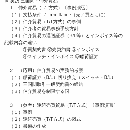
Ⅳ 実践 三国間・仲介貿易
１．仲介貿易（T/T方式）〔事例演習〕
（１）支払条件T/T remittance（売／買ともに）
（２）仲介貿易（T/T方式）の事例
（３）仲介者の貿易事務手続方針
（４）仲介貿易の運送証券（B/L等）とインボイス等の
記載内容の違い
①買契約書 ②売契約書 ③インボイス
④スイッチ・インボイス ⑤船荷証券
２．（応用）仲介貿易の実務的考察
（１）船荷証券（B/L）切り換え（スイッチ・B/L）
（２）三国間取引一般契約書の締結
（３）仲介貿易を制限する国
３．（参考）連続売買貿易（T/T方式）〔事例演習〕
（１）事例
（２）連続売買（T/T方式）の図式
（３）書類の作成