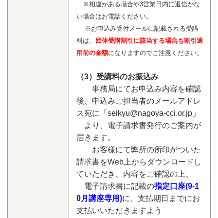
※相違がある場合や3営業日内に返信がな
い場合はお電話ください。
※お申込み受付メールに記載される受講
料は、
団体受講割引に該当する場合も
割引適
用前の金額
になりますのでご注意ください。
（3）受講料のお振込み
事務局にてお申込み内容を確認
後、申込みご担当者のメールアドレ
ス宛に「seikyu@nagoya-cci.or.jp」
より、電子請求書発行のご案内が
届きます。
お客様にて弊所の所印がついた
請求書をWeb上からダウンロードし
ていただき、内容をご確認の上、
電子請求書に記載の
指定口座(9-1
0月講座専用)
に、支払期日までにお
支払いいただきますよう