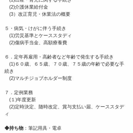
(2)介護休業給付金
(3）改正育児・休業法の概要
５・病気・けがに伴う手続き
(1)労災基準とケーススタディ
(2)傷病手当金、高額療養費
６．定年再雇用・高齢者など年齢で発生する手続き
(1)６０歳、６５歳、７０歳、７５歳の年齢で必要な手
続き
(2)マルチジョブホルダー制度
７．定例業務
(１)年度更新
(2)定時決定、随時改定、賞与支払い届、ケーススタデ
ィ
◆持ち物
：筆記用具・電卓