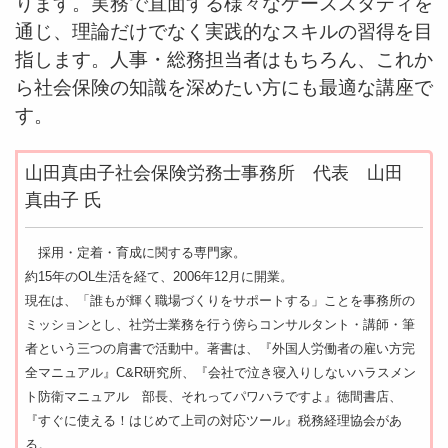
ります。実務で直面する様々なケーススタディを
通じ、理論だけでなく実践的なスキルの習得を目
指します。人事・総務担当者はもちろん、これか
ら社会保険の知識を深めたい方にも最適な講座で
す。
山田真由子社会保険労務士事務所 代表 山田
真由子 氏
採用・定着・育成に関する専門家。
約15年のOL生活を経て、2006年12月に開業。
現在は、「誰もが輝く職場づくりをサポートする」ことを事務所の
ミッションとし、社労士業務を行う傍らコンサルタント・講師・筆
者という三つの肩書で活動中。著書は、『外国人労働者の雇い方完
全マニュアル』C&R研究所、『会社で泣き寝入りしないハラスメン
ト防衛マニュアル 部長、それってパワハラですよ』徳間書店、
『すぐに使える！はじめて上司の対応ツール』税務経理協会があ
る。