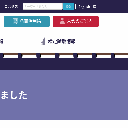
問合せ先
English
名商活用術
入会のご案内
得
検定試験情報
ました