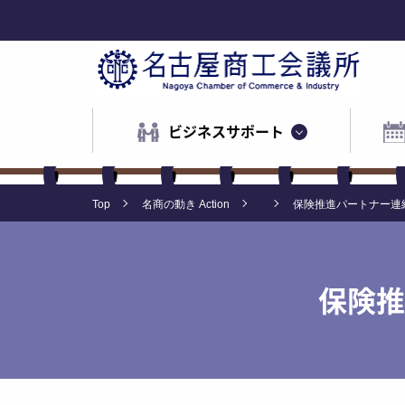
ビジネスサポート
Top
名商の動き Action
保険推進パートナー連
保険推