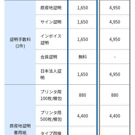
原産地証明
1,650
4,950
サイン証明
1,650
4,950
インボイス
証明手数料
1,650
4,950
証明
(1件)
会員証明
無料
-
日本法人証
1,650
4,950
明
プリンタ用
880
880
100枚/梱包
プリンタ用
4,400
4,400
500枚/梱包
原産地証明
書用紙
タイプ用複